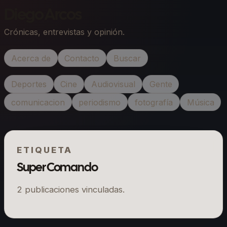
Diego Arcos
Crónicas, entrevistas y opinión.
Acerca de
Contacto
Buscar
Deportes
Cine
Audiovisual
Gente
comunicacion
periodismo
fotografía
Música
ETIQUETA
Super Comando
2
publicaciones vinculadas.