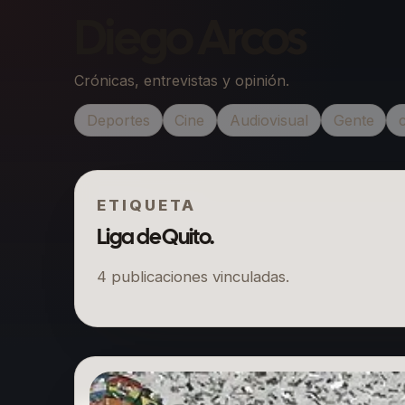
Diego Arcos
Crónicas, entrevistas y opinión.
Deportes
Cine
Audiovisual
Gente
ETIQUETA
Liga de Quito.
4
publicaciones vinculadas.