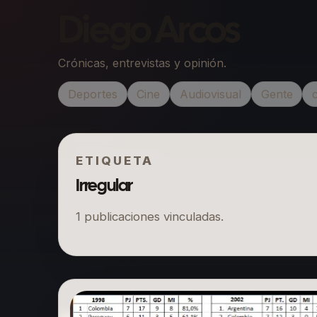
Diego Arcos
Crónicas, entrevistas y opinión.
Deportes
Cine
Audiovisual
Gente
ETIQUETA
Irregular
1
publicaciones vinculadas.