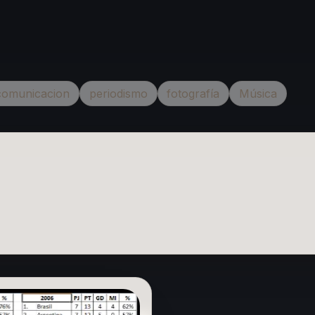
comunicacion
periodismo
fotografía
Música