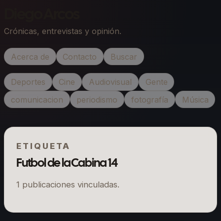
Diego Arcos
Crónicas, entrevistas y opinión.
Acerca de
Contacto
Buscar
Deportes
Cine
Audiovisual
Gente
comunicacion
periodismo
fotografía
Música
ETIQUETA
Futbol de la Cabina 14
1
publicaciones vinculadas.