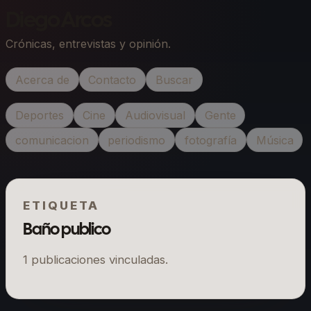
Diego Arcos
Crónicas, entrevistas y opinión.
Acerca de
Contacto
Buscar
Deportes
Cine
Audiovisual
Gente
comunicacion
periodismo
fotografía
Música
ETIQUETA
Baño publico
1
publicaciones vinculadas.