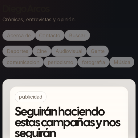
Diego Arcos
Crónicas, entrevistas y opinión.
Acerca de
Contacto
Buscar
Deportes
Cine
Audiovisual
Gente
comunicacion
periodismo
fotografía
Música
publicidad
Seguirán haciendo
estas campañas y nos
seguirán