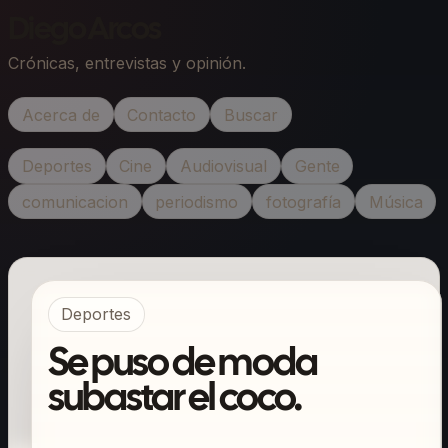
Diego Arcos
Crónicas, entrevistas y opinión.
Acerca de
Contacto
Buscar
Deportes
Cine
Audiovisual
Gente
comunicacion
periodismo
fotografía
Música
Deportes
Se puso de moda
subastar el coco.