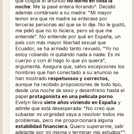
que colgué el anuncio
no dormí en toda la
noche
. Me la pasé entera llorando". Decidió
además contárselo a su madre: "Mi mayor
temor era que mi madre se enterase por
terceras personas así que se lo dije. No le gustó,
me pidió que no lo hiciera, pero sé que me
entiende". No entiende por qué en España, un
país con más mayor libertad sexual que
Ecuador, se ha armado tanto revuelo. "Yo no
estoy robando ni quitando nada a nadie. Es mi
cuerpo y con él hago lo que yo quiera",
argumenta. Asegura que, salvo excepciones los
hombres que han conectado a su anuncio se
han mostrado
respetuosos y correctos,
aunque ha recibido proposiciones de todo tipo,
desde una noche de sexo y desenfreno hasta el
papel
protagonista en una película porno
.
Evelyn lleva
siete años viviendo en España
y
admite que está desesperada: "No creo que
subastar mi virginidad vaya a resolver todos mis
problemas, pero me proporcionará alguna
estabilidad financiera
. Quiero superarme, salir
adelante por mí misma y terminar mis estudios"".