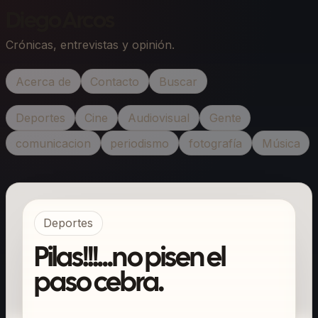
Diego Arcos
Crónicas, entrevistas y opinión.
Acerca de
Contacto
Buscar
Deportes
Cine
Audiovisual
Gente
comunicacion
periodismo
fotografía
Música
Deportes
Pilas!!!...no pisen el
paso cebra.