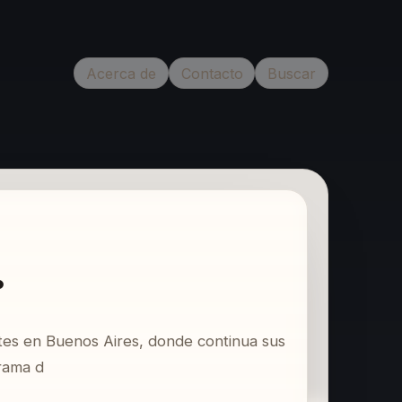
Acerca de
Contacto
Buscar
.
tes en Buenos Aires, donde continua sus
grama d