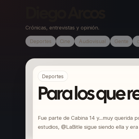
Diego Arcos
Crónicas, entrevistas y opinión.
Deportes
Cine
Audiovisual
Gente
Deportes
Para los que r
Fue parte de Cabina 14 y...muy querida p
estudios, @LaBitle sigue siendo ella y er