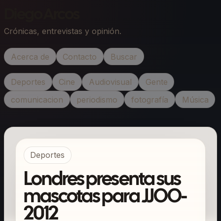
Diego Arcos
Crónicas, entrevistas y opinión.
Acerca de
Contacto
Buscar
Deportes
Cine
Audiovisual
Gente
comunicacion
periodismo
fotografía
Música
Deportes
Londres presenta sus
mascotas para JJOO-
2012