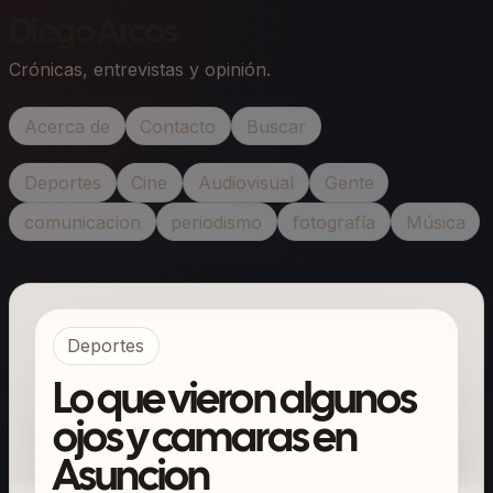
Diego Arcos
Crónicas, entrevistas y opinión.
Acerca de
Contacto
Buscar
Deportes
Cine
Audiovisual
Gente
comunicacion
periodismo
fotografía
Música
Deportes
Lo que vieron algunos
ojos y camaras en
Asuncion