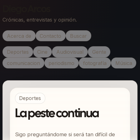
Diego Arcos
Crónicas, entrevistas y opinión.
Acerca de
Contacto
Buscar
Deportes
Cine
Audiovisual
Gente
comunicacion
periodismo
fotografía
Música
Deportes
La peste continua
Sigo preguntándome si será tan difícil de