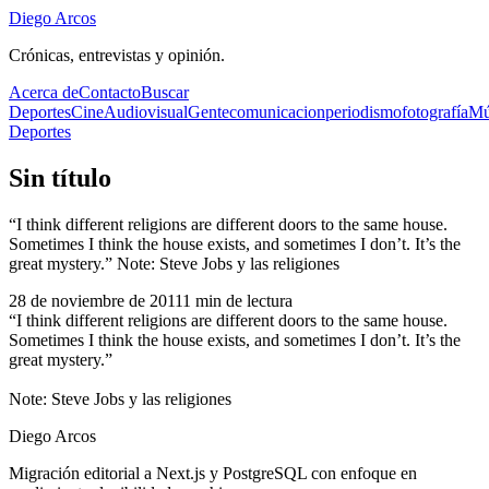
Diego Arcos
Crónicas, entrevistas y opinión.
Acerca de
Contacto
Buscar
Deportes
Cine
Audiovisual
Gente
comunicacion
periodismo
fotografía
Mú
Deportes
Sin título
“I think different religions are different doors to the same house.
Sometimes I think the house exists, and sometimes I don’t. It’s the
great mystery.” Note: Steve Jobs y las religiones
28 de noviembre de 2011
1
min de lectura
“I think different religions are different doors to the same house.
Sometimes I think the house exists, and sometimes I don’t. It’s the
great mystery.”
Note: Steve Jobs y las religiones
Diego Arcos
Migración editorial a Next.js y PostgreSQL con enfoque en