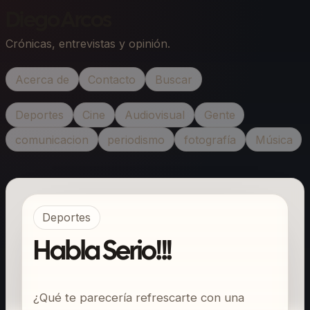
Diego Arcos
Crónicas, entrevistas y opinión.
Acerca de
Contacto
Buscar
Deportes
Cine
Audiovisual
Gente
comunicacion
periodismo
fotografía
Música
Deportes
Habla Serio!!!
¿Qué te parecería refrescarte con una