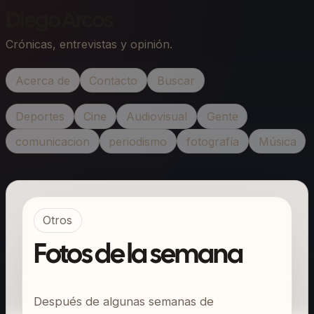
Diego Arcos
Crónicas, entrevistas y opinión.
Acerca de
Contacto
Buscar
Deportes
Cine
Audiovisual
Gente
comunicacion
periodismo
fotografía
Música
Otros
Fotos de la semana
Después de algunas semanas de