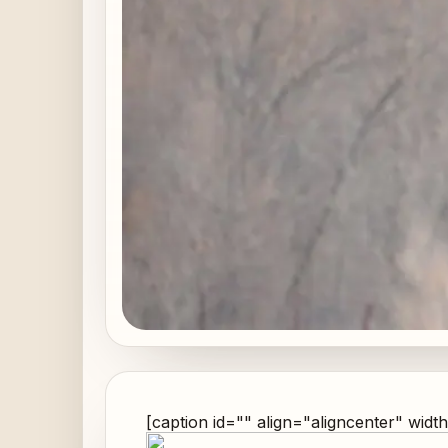
[caption id="" align="aligncenter" widt