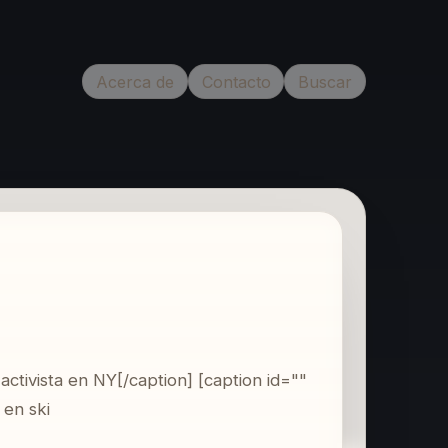
Acerca de
Contacto
Buscar
ctivista en NY[/caption] [caption id=""
 en ski