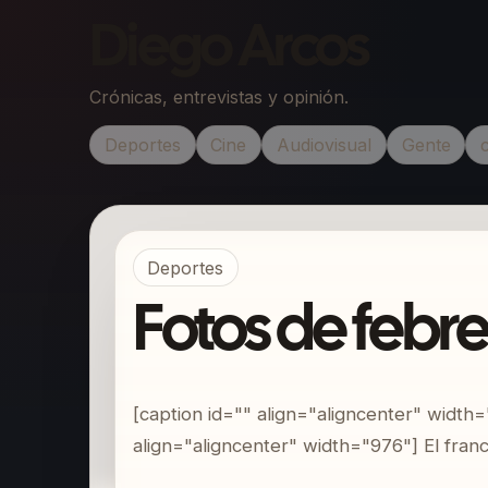
Diego Arcos
Crónicas, entrevistas y opinión.
Deportes
Cine
Audiovisual
Gente
Deportes
Fotos de febr
[caption id="" align="aligncenter" width=
align="aligncenter" width="976"] El fran