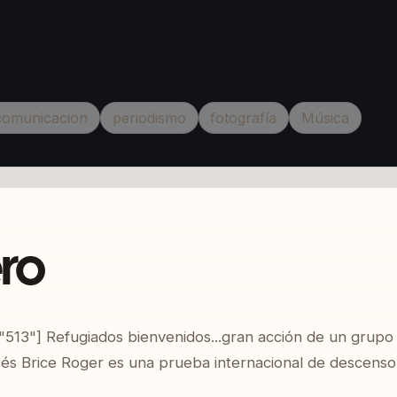
comunicacion
periodismo
fotografía
Música
ero
"513"] Refugiados bienvenidos...gran acción de un grupo a
cés Brice Roger es una prueba internacional de descenso