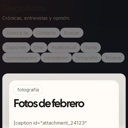
Diego Arcos
Crónicas, entrevistas y opinión.
Acerca de
Contacto
Buscar
Deportes
Cine
Audiovisual
Gente
comunicacion
periodismo
fotografía
Música
fotografía
Fotos de febrero
[caption id="attachment_24123"