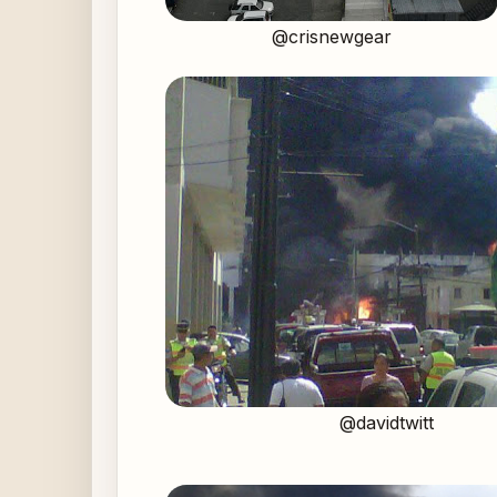
@crisnewgear
@davidtwitt