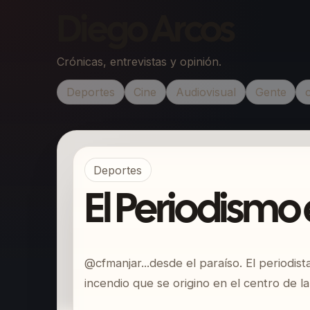
Diego Arcos
Crónicas, entrevistas y opinión.
Deportes
Cine
Audiovisual
Gente
Deportes
El Periodismo 
@cfmanjar...desde el paraíso. El periodis
incendio que se origino en el centro de 