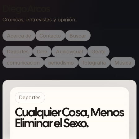
Diego Arcos
Crónicas, entrevistas y opinión.
Acerca de
Contacto
Buscar
Deportes
Cine
Audiovisual
Gente
comunicacion
periodismo
fotografía
Música
Deportes
Cualquier Cosa, Menos
Eliminar el Sexo.