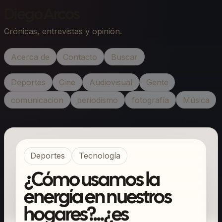
Diego Arcos
Crónicas, entrevistas y opinión.
Acerca de
Contacto
Buscar
Deportes
Cine
Audiovisual
Gente
comunicacion
periodismo
fotografía
Música
Deportes
Tecnología
¿Cómo usamos la
energía en nuestros
hogares?...¿es