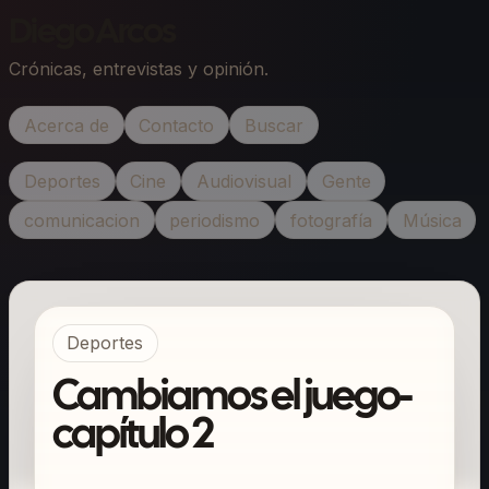
Diego Arcos
Crónicas, entrevistas y opinión.
Acerca de
Contacto
Buscar
Deportes
Cine
Audiovisual
Gente
comunicacion
periodismo
fotografía
Música
Deportes
Cambiamos el juego-
capítulo 2