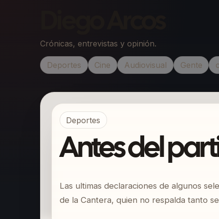
Diego Arcos
Crónicas, entrevistas y opinión.
Deportes
Cine
Audiovisual
Gente
Deportes
Antes del par
Las ultimas declaraciones de algunos sele
de la Cantera, quien no respalda tanto se