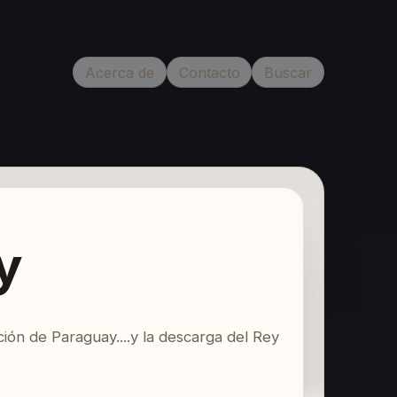
Acerca de
Contacto
Buscar
y
ión de Paraguay....y la descarga del Rey