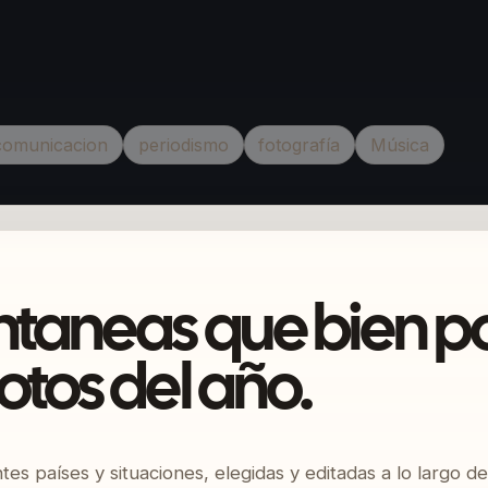
comunicacion
periodismo
fotografía
Música
ntaneas que bien po
otos del año.
es países y situaciones, elegidas y editadas a lo largo de