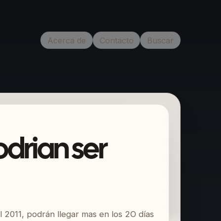
Acerca de
Contacto
Buscar
drian ser
l 2011, podrán llegar mas en los 2O días