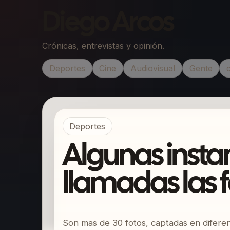
Diego Arcos
Crónicas, entrevistas y opinión.
Deportes
Cine
Audiovisual
Gente
Deportes
Algunas insta
llamadas las f
Son mas de 30 fotos, captadas en diferent